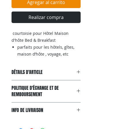
Agregar al carrito
Realizar compra
courtoisie pour Hôtel Maison
d'hôte Bed & Breakfast
parfaits pour les hôtels, gîtes,
maison d’hôte , voyage, etc
DÉTAILS D'ARTICLE
Riches en glycérines et huiles
POLITIQUE D'ÉCHANGE ET DE
végétales, odeur agréable
REMBOURSEMENT
Garantie Satisfait ou Remboursé
INFO DE LIVRAISON
Si, pour n'importe quelle raison, le
produit ne convient pas à
Livraison gratuite avec colissimo.
vos attentes, vous pouvez nous le
Livraison gratuite via Colissimo