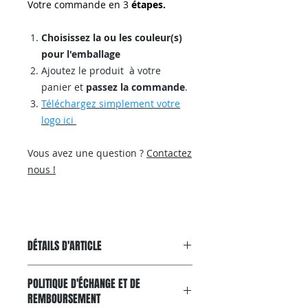
Votre commande en 3
étapes.
Choisissez la ou les couleur(s)
pour l'emballage
Ajoutez le produit à votre
panier et
passez la commande
.
Téléchargez simplement votre
logo ici
Vous avez une question ?
Contactez
nous
!
DÉTAILS D'ARTICLE
Surprenez agréablement vos
POLITIQUE D'ÉCHANGE ET DE
clients avec notre savon de qualité
REMBOURSEMENT
: