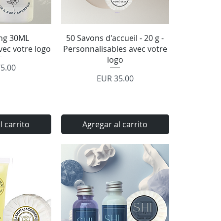
rápida
Vista rápida
ng 30ML
50 Savons d'accueil - 20 g -
vec votre logo
Personnalisables avec votre
logo
o
5.00
Precio
EUR 35.00
l carrito
Agregar al carrito