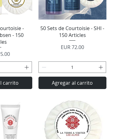
rápida
Vista rápida
ourtoisie -
50 Sets de Courtoisie - SHI -
bsen - 150
150 Articles
cles
Precio
EUR 72.00
o
5.00
l carrito
Agregar al carrito