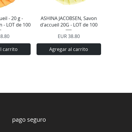
rápida
Vista rápida
eil - 20 g -
ASHINA JACOBSEN, Savon
n - LOT de 100
d'accueil 20G - LOT de 100
o
Precio
8.80
EUR 38.80
l carrito
Agregar al carrito
pago seguro