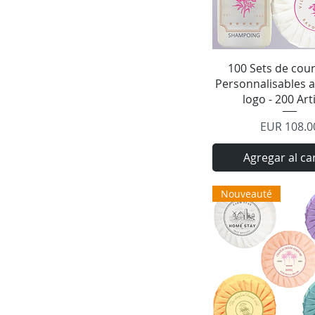
Vista rápid
100 Sets de cour
Personnalisables a
logo - 200 Art
Precio
EUR 108.0
Agregar al ca
Nouveauté