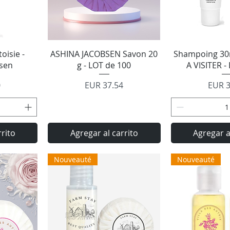
a
Vista rápida
Vista 
oisie -
ASHINA JACOBSEN Savon 20
Shampoing 30m
bsen
g - LOT de 100
A VISITER -
Precio
Preci
0
EUR 37.54
EUR 3
rrito
Agregar al carrito
Agregar a
Nouveauté
Nouveauté