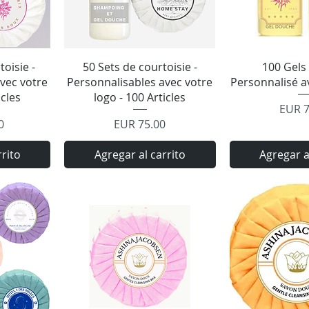
a
Vista rápida
Vista 
toisie -
50 Sets de courtoisie -
100 Gels
vec votre
Personnalisables avec votre
Personnalisé a
icles
logo - 100 Articles
Preci
EUR 7
Precio
0
EUR 75.00
rrito
Agregar al carrito
Agregar a