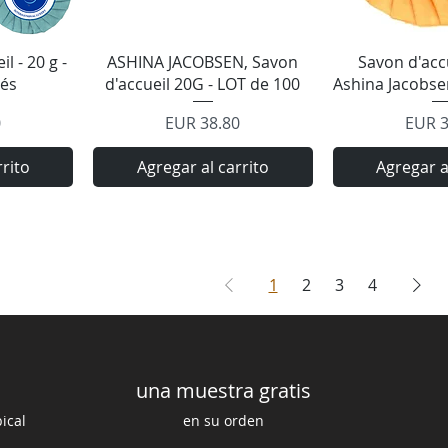
a
Vista rápida
Vista 
l - 20 g -
ASHINA JACOBSEN, Savon
Savon d'accu
sés
d'accueil 20G - LOT de 100
Ashina Jacobse
Precio
Preci
0
EUR 38.80
EUR 3
rrito
Agregar al carrito
Agregar a
1
2
3
4
una muestra gratis
ical
en su orden