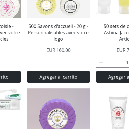
a
Vista rápida
Vista 
oisie -
500 Savons d'accueil - 20 g -
50 sets de c
vec votre
Personnalisables avec votre
Ashina Jaco
icles
logo
Arti
Precio
Preci
0
EUR 160.00
EUR 7
rrito
Agregar al carrito
Agregar a