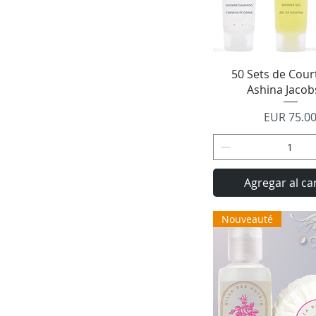
Vista rápid
50 Sets de Court
Ashina Jaco
Precio
EUR 75.0
Agregar al ca
Nouveauté