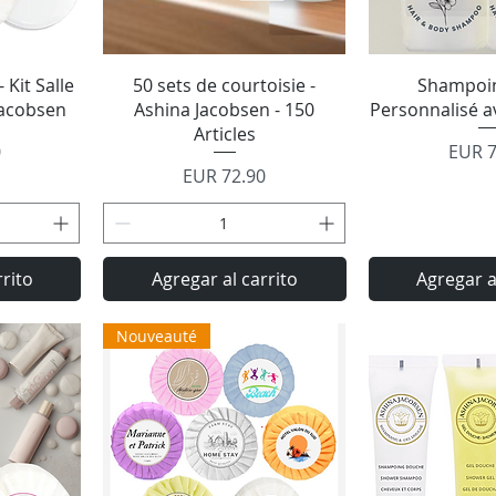
a
Vista rápida
Vista 
 Kit Salle
50 sets de courtoisie -
Shampoi
Jacobsen
Ashina Jacobsen - 150
Personnalisé a
Articles
Preci
0
EUR 7
Precio
EUR 72.90
rrito
Agregar al carrito
Agregar a
Nouveauté