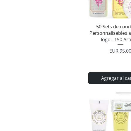
Vista rápid
50 Sets de court
Personnalisables a
logo - 150 Art
Precio
EUR 95.0
Agregar al ca