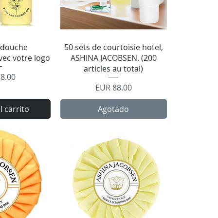
rápida
Vista rápida
 douche
50 sets de courtoisie hotel,
vec votre logo
ASHINA JACOBSEN. (200
articles au total)
o
8.00
Precio
EUR 88.00
l carrito
Agotado