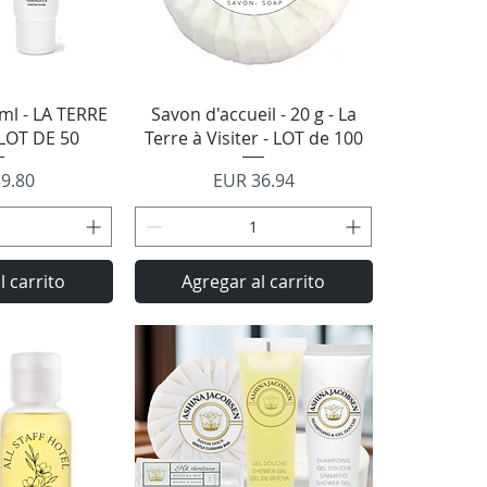
rápida
Vista rápida
l - LA TERRE
Savon d'accueil - 20 g - La
 LOT DE 50
Terre à Visiter - LOT de 100
o
Precio
9.80
EUR 36.94
l carrito
Agregar al carrito