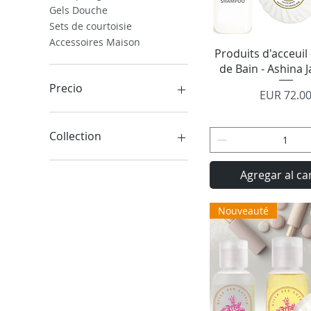
Gels Douche
Sets de courtoisie
Accessoires Maison
Vista rápid
Produits d'acceuil -
de Bain - Ashina 
Precio
Precio
EUR 72.0
0 €
195 €
Collection
Ashina Jacobsen
Agregar al ca
SHI Jacobsen
La Belle Bénite
Nouveauté
La terre à visiter
MYA