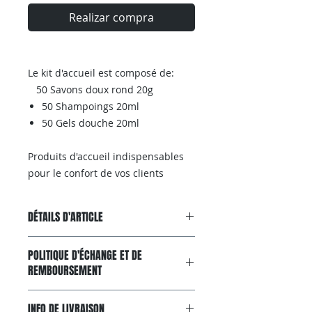
Realizar compra
Le kit d'accueil est composé de:
50 Savons doux rond 20g
50 Shampoings 20ml
50 Gels douche 20ml
Produits d'accueil indispensables
pour le confort de vos clients
DÉTAILS D'ARTICLE
KIT D'ACCUEIL SALLE DE BAIN POUR
POLITIQUE D'ÉCHANGE ET DE
HOTELS , AIRBNB ET CHAMBRES
REMBOURSEMENT
D’HÔTES Une caisse de 150 articles
au total
Garantie Satisfait ou Remboursé
INFO DE LIVRAISON
Si, pour n'importe quelle raison, le