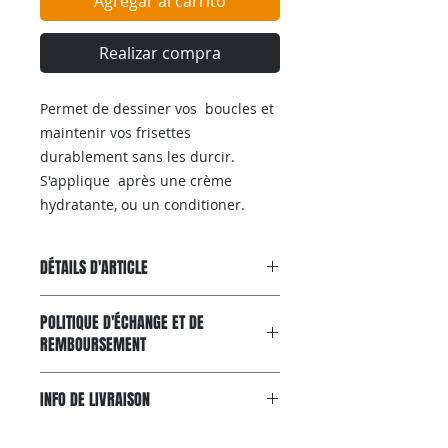
Agregar al carrito
Realizar compra
Permet de dessiner vos boucles et
maintenir vos frisettes
durablement sans les durcir.
S'applique après une crème
hydratante, ou un conditioner.
DÉTAILS D'ARTICLE
Apporte définition et ressort aux
POLITIQUE D'ÉCHANGE ET DE
cheveux sans effet carton.
REMBOURSEMENT
Les cheveux restent doux, souples
, Il ne laisse pas de résidus blancs
Notre
politique
de retour est
et ne colle pas.
INFO DE LIVRAISON
effective durant les 15 jours
suivant la date de réception de
Livraison gratuite avec
l'article