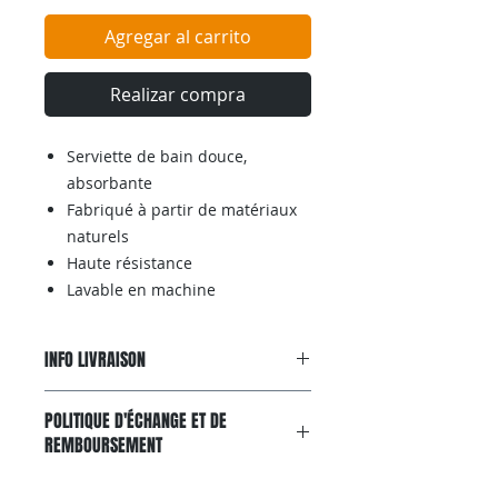
Agregar al carrito
Realizar compra
Serviette de bain douce,
absorbante
Fabriqué à partir de matériaux
naturels
Haute résistance
Lavable en machine
INFO LIVRAISON
Livraison gratuite avec
POLITIQUE D'ÉCHANGE ET DE
colissimo, partout en France
REMBOURSEMENT
metropolitaine entre 4 à 7 jours.
Vous pouvez aussi suivre vos colis
Effective durant les 15 jours
directement sur le site: