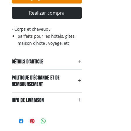
Realizar compra
- Corps et cheveux ,
parfaits pour les hôtels, gîtes,
maison d’hôte , voyage, etc
DÉTAILS D'ARTICLE
Riches en glycérines et huiles
POLITIQUE D'ÉCHANGE ET DE
végétales, odeur agréable
REMBOURSEMENT
Garantie Satisfait ou Remboursé
INFO DE LIVRAISON
Si, pour n'importe quelle raison, le
produit ne convient pas à
Livraison gratuite avec colissimo.
vos attentes, vous pouvez nous le
Livraison gratuite via Colissimo
renvoyer dans un délai de 15 jours.
partout en France
Pour pouvoir bénéficier d'un retour,
métropolitaine