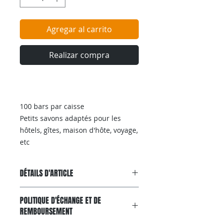
Agregar al carrito
Realizar compra
100 bars par caisse
Petits savons adaptés pour les
hôtels, gîtes, maison d'hôte, voyage,
etc
DÉTAILS D'ARTICLE
Savons de luxe Riches en
POLITIQUE D'ÉCHANGE ET DE
glycérines et huiles végétales,
REMBOURSEMENT
odeur agréable