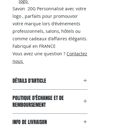
logo
Savon 20G Personnalisé avec votre
logo , parfaits pour promouvoir
votre marque lors d'événements
professionnels, salons, hôtels ou
comme cadeaux d'affaires élégants.
Fabriqué en FRANCE
Vous avez une question ?
Contactez
nous
DÉTAILS D'ARTICLE
Surprenez agréablement vos
POLITIQUE D'ÉCHANGE ET DE
clients avec notre savon de qualité
REMBOURSEMENT
:
Savon doux et parfumé de 20g,
Garantie Satisfait ou Remboursé
en forme ronde
INFO DE LIVRAISON
Si le produit ne répond pas à
Idéal pour hôtels, gîtes et
vos attentes, retour possible
maisons d'hôtes
Livraison gratuite avec colissimo.
sous
20 jours
Emballage en papier plissé