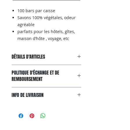
100 bars par caisse
Savons 100% végétales, odeur
agréable
parfaits pour les hôtels, gîtes,
maison d’hôte , voyage, etc
DÉTAILS D'ARTICLES
Acheter aussi sur AMAZON
POLITIQUE D'ÉCHANGE ET DE
REMBOURSEMENT
Garantie Satisfait ou Remboursé
INFO DE LIVRAISON
Si, pour n'importe quelle raison, le
produit ne convient pas à
Livraison gratuite avec colissimo.
vos attentes, vous pouvez nous le
Livraison gratuite via Colissimo
renvoyer dans un délai de 20 jours.
partout en France
Pour pouvoir bénéficier d'un retour,
métropolitaine
votre article doit être inutilisé et dans