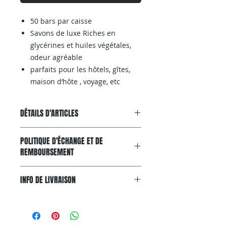
50 bars par caisse
Savons de luxe Riches en
glycérines et huiles végétales,
odeur agréable
parfaits pour les hôtels, gîtes,
maison d’hôte , voyage, etc
DÉTAILS D'ARTICLES
Acheter aussi sur AMAZON
POLITIQUE D'ÉCHANGE ET DE
REMBOURSEMENT
Garantie Satisfait ou Remboursé
INFO DE LIVRAISON
Si, pour n'importe quelle raison, le
produit ne convient pas à
Livraison gratuit avec colissimo.
vos attentes, vous pouvez nous le
Livraison gratuite via Colissimo
renvoyer dans un délai de 20 jours.
partout en France
Pour pouvoir bénéficier d'un retour,