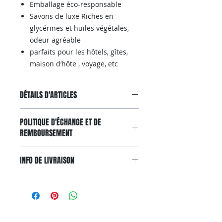
Emballage éco-responsable
Savons de luxe Riches en
glycérines et huiles végétales,
odeur agréable
parfaits pour les hôtels, gîtes,
maison d’hôte , voyage, etc
DÉTAILS D'ARTICLES
Acheter aussi sur AMAZON
POLITIQUE D'ÉCHANGE ET DE
REMBOURSEMENT
Garantie Satisfait ou Remboursé
INFO DE LIVRAISON
Si, pour n'importe quelle raison, le
produit ne convient pas à
Livraison gratuite avec colissimo.
vos attentes, vous pouvez nous le
Livraison gratuite via Colissimo
renvoyer dans un délai de 20 jours.
partout en France
Pour pouvoir bénéficier d'un retour,
métropolitaine
votre article doit être inutilisé et dans
Délai de livraison : 4 à 7 jours