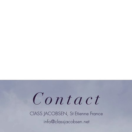
Contact
ClASS JACOBSEN, St Etienne France
info@classjacobsen.net