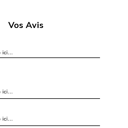
être inutilisé et dans
Délai de livraiso
Suivi de colis en 
Livraison en poin
Vos Avis
dans un point de
plus facilement