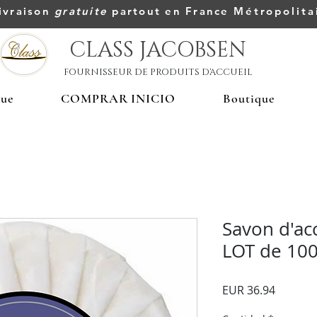
ivraison
gratuite
partout en France
Métropolita
CLASS JACOBSEN
FOURNISSEUR DE PRODUITS D'ACCUEIL
que
COMPRAR INICIO
Boutique
Savon d'accu
LOT de 10
Precio
EUR 36.94