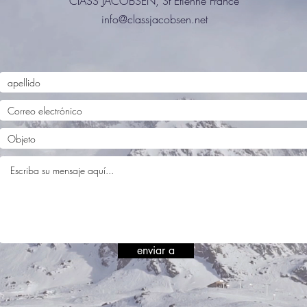
ClASS JACOBSEN, St Etienne France
info@classjacobsen.net
enviar a