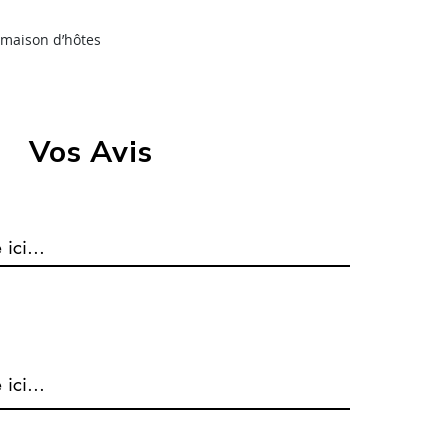
Suivi de colis en 
s, maison d’hôtes
Livraison en poin
dans un point de
plus facilement
Vos Avis