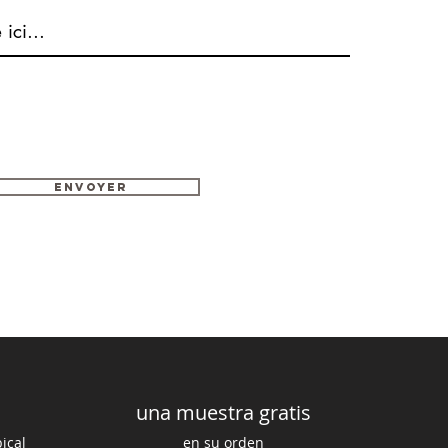
Envoyer
una muestra gratis
ical
en su orden