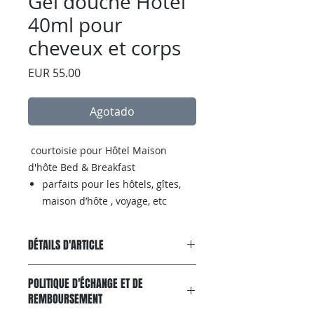
Gel douche Hôtel
40ml pour
cheveux et corps
Precio
EUR 55.00
Agotado
courtoisie pour Hôtel Maison
d'hôte Bed & Breakfast
parfaits pour les hôtels, gîtes,
maison d’hôte , voyage, etc
DÉTAILS D'ARTICLE
Riches en glycérines et huiles
POLITIQUE D'ÉCHANGE ET DE
végétales, odeur agréable
REMBOURSEMENT