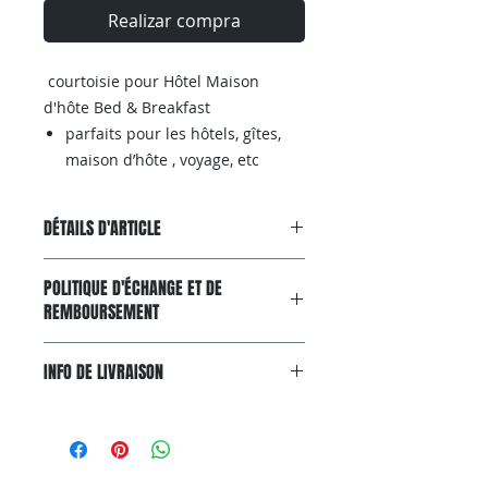
Realizar compra
courtoisie pour Hôtel Maison
d'hôte Bed & Breakfast
parfaits pour les hôtels, gîtes,
maison d’hôte , voyage, etc
DÉTAILS D'ARTICLE
Riches en huiles végétales, odeur
POLITIQUE D'ÉCHANGE ET DE
agréable
REMBOURSEMENT
Garantie Satisfait ou Remboursé
INFO DE LIVRAISON
Si, pour n'importe quelle raison, le
produit ne convient pas à
Livraison gratuite avec
vos attentes, vous pouvez nous le
colissimo partout en France
renvoyer dans un délai de 15 jours.
metropolitaine entre 4 à 7 jours.
Pour pouvoir bénéficier d'un retour,
Vous pouvez aussi suivre vos colis