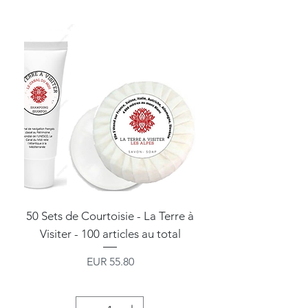
50 Sets de Courtoisie - La Terre à
Visiter - 100 articles au total
shampoing+ savon 
Precio
EUR 55.80