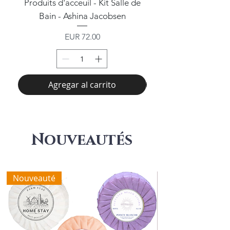
Produits d'acceuil - Kit Salle de
50 sets de courtoisi
Bain - Ashina Jacobsen
Precio
EUR 72.00
Agregar al carrito
Nouveautés
Nouveauté