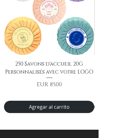
250 Savons d'accueil 20G
ASHINA JACOBS
Personnalisés avec votre LOGO
Precio
EUR 85.00
Agregar al carrito