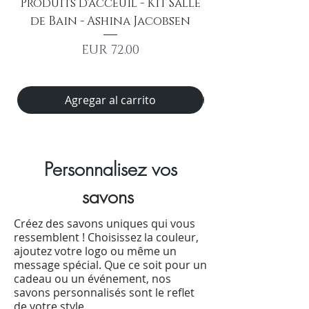
Produits d'acceuil - Kit Salle
ASHINA JACOBS
de Bain - Ashina Jacobsen
d'accueil 20G -
Precio
EUR 72.00
Agregar al carrito
Personnalisez vos
savons
Créez des savons uniques qui vous
ressemblent ! Choisissez la couleur,
ajoutez votre logo ou même un
message spécial. Que ce soit pour un
cadeau ou un événement, nos
savons personnalisés sont le reflet
de votre style.